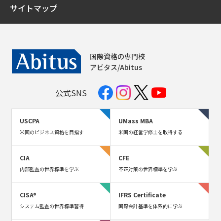
サイトマップ
国際資格の専門校
アビタス/Abitus
公式SNS
USCPA
UMass MBA
米国のビジネス資格を目指す
米国の経営学修士を取得する
CIA
CFE
内部監査の世界標準を学ぶ
不正対策の世界標準を学ぶ
CISA®
IFRS Certificate
システム監査の世界標準習得
国際会計基準を体系的に学ぶ