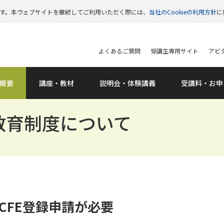
います。本ウェブサイトを継続してご利用いただく際には、
当社のCookieの利用方針
に
よくあるご質問
受講生専用サイト
アビタ
概要
講座・教材
説明会
・体験講義
受講料
・お申
教育制度について
CFE登録申請が必要