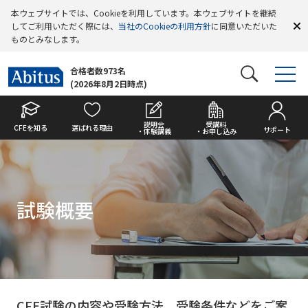
本ウェブサイトでは、Cookieを利用しています。本ウェブサイトを継続
してご利用いただく際には、
当社のCookieの利用方針
に同意いただいた
ものとみなします。
合格者数973名
(2026年8月2日時点)
説明会
受講料
CFEを知る
選ばれる理由
サポート
・体験講義
・お申し込み
試験概要
CFE試験の内容や受験方法、受験条件などをご案