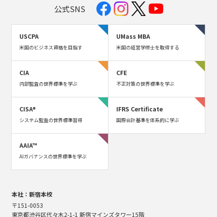
公式SNS
USCPA
UMass MBA
米国のビジネス資格を目指す
米国の経営学修士を取得する
CIA
CFE
内部監査の世界標準を学ぶ
不正対策の世界標準を学ぶ
CISA®
IFRS Certificate
システム監査の世界標準習得
国際会計基準を体系的に学ぶ
AAIA™
AIガバナンスの世界標準を学ぶ
本社：新宿本校
〒151-0053
東京都渋谷区代々木2-1-1 新宿マインズタワー15階