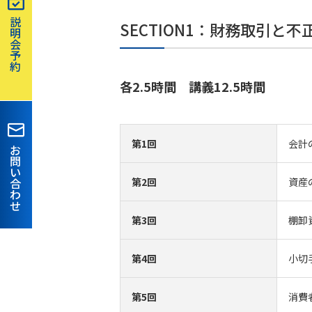
説
SECTION1：財務取引と
明
会
予
約
各2.5時間 講義12.5時間
第1回
会計
お
問
い
合
第2回
資産
わ
せ
第3回
棚卸
第4回
小切
第5回
消費