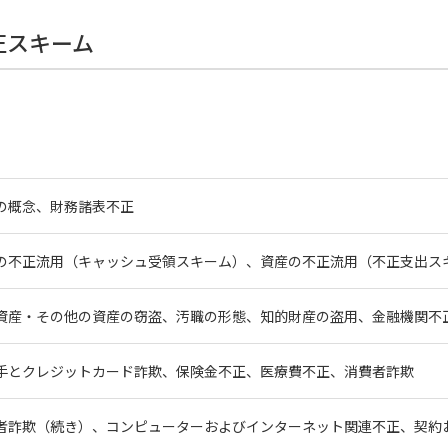
不正スキーム
の概念、財務諸表不正
の不正流用（キャッシュ受領スキーム）、資産の不正流用（不正支出ス
資産・その他の資産の窃盗、汚職の形態、知的財産の盗用、金融機関不
手とクレジットカード詐欺、保険金不正、医療費不正、消費者詐欺
者詐欺（続き）、コンピューターおよびインターネット関連不正、契約