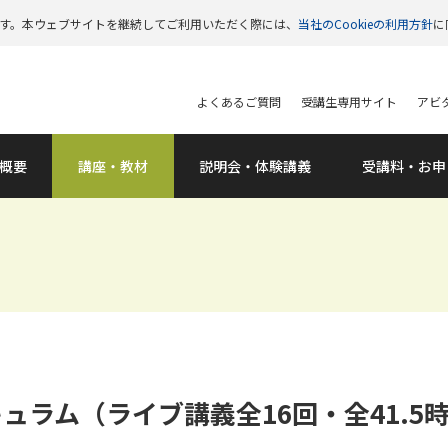
います。本ウェブサイトを継続してご利用いただく際には、
当社のCookieの利用方針
に
よくあるご質問
受講生専用サイト
アビタ
概要
講座・教材
説明会
・体験講義
受講料
・お申
ュラム（ライブ講義全16回・全41.5