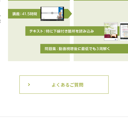
て
し
並
、
よくあるご質問