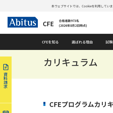
本ウェブサイトでは、Cookieを利用して
合格者数973名
CFE
(2026年8月2日時点)
CFEを知る
選ばれる理由
試験
カリキュラム
資
料
請
求
CFEプログラムカリキ