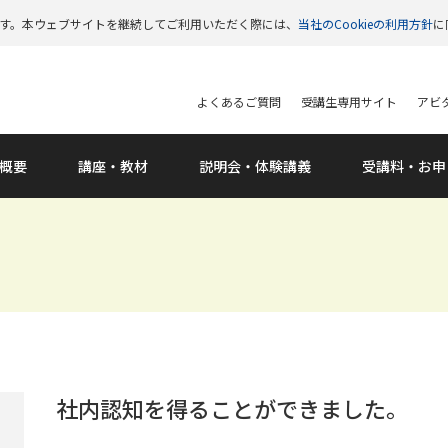
います。本ウェブサイトを継続してご利用いただく際には、
当社のCookieの利用方針
に
よくあるご質問
受講生専用サイト
アビタ
概要
講座・教材
説明会
・体験講義
受講料
・お申
社内認知を得ることができました。