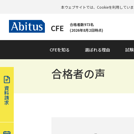
本ウェブサイトでは、Cookieを利用して
合格者数973名
CFE
(2026年8月2日時点)
CFEを知る
選ばれる理由
試験
合格者の声
資
料
請
求