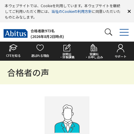
本ウェブサイトでは、Cookieを利用しています。本ウェブサイトを継続
してご利用いただく際には、
当社のCookieの利用方針
に同意いただいた
ものとみなします。
合格者数973名
(2026年8月2日時点)
説明会
受講料
CFEを知る
選ばれる理由
サポート
・体験講義
・お申し込み
合格者の声