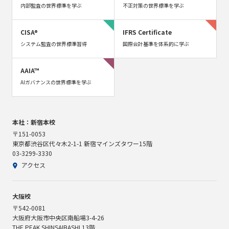
内部監査の世界標準を学ぶ
不正対策の世界標準を学ぶ
CISA®
IFRS Certificate
システム監査の世界標準習得
国際会計基準を体系的に学ぶ
AAIA™
AIガバナンスの世界標準を学ぶ
本社：新宿本校
〒151-0053
東京都渋谷区代々木2-1-1 新宿マインズタワー15階
03-3299-3330
アクセス
大阪校
〒542-0081
大阪府大阪市中央区南船場3-4-26
THE PEAK SHINSAIBASHI 13階