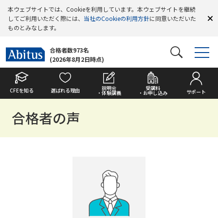
本ウェブサイトでは、Cookieを利用しています。本ウェブサイトを継続
してご利用いただく際には、
当社のCookieの利用方針
に同意いただいた
ものとみなします。
合格者数973名
(2026年8月2日時点)
説明会
受講料
CFEを知る
選ばれる理由
サポート
・体験講義
・お申し込み
合格者の声