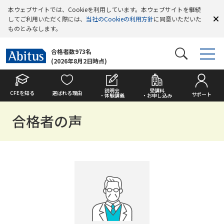
本ウェブサイトでは、Cookieを利用しています。本ウェブサイトを継続
してご利用いただく際には、
当社のCookieの利用方針
に同意いただいた
ものとみなします。
合格者数973名
(2026年8月2日時点)
説明会
受講料
CFEを知る
選ばれる理由
サポート
・体験講義
・お申し込み
合格者の声