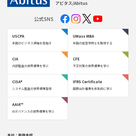
アビタス/Abitus
公式SNS
USCPA
UMass MBA
米国のビジネス資格を目指す
米国の経営学修士を取得する
CIA
CFE
内部監査の世界標準を学ぶ
不正対策の世界標準を学ぶ
CISA®
IFRS Certificate
システム監査の世界標準習得
国際会計基準を体系的に学ぶ
AAIA™
AIガバナンスの世界標準を学ぶ
本社：新宿本校