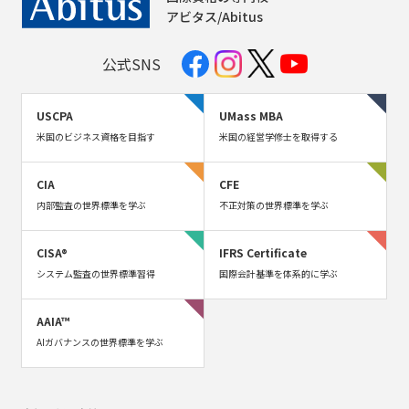
アビタス/Abitus
公式SNS
USCPA
UMass MBA
米国のビジネス資格を目指す
米国の経営学修士を取得する
CIA
CFE
内部監査の世界標準を学ぶ
不正対策の世界標準を学ぶ
CISA®
IFRS Certificate
システム監査の世界標準習得
国際会計基準を体系的に学ぶ
AAIA™
AIガバナンスの世界標準を学ぶ