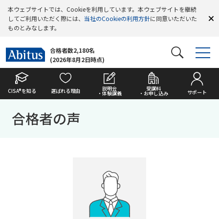
本ウェブサイトでは、Cookieを利用しています。本ウェブサイトを継続
してご利用いただく際には、
当社のCookieの利用方針
に同意いただいた
ものとみなします。
合格者数2,180名
(2026年8月2日時点)
説明会
受講料
CISA®を知る
選ばれる理由
サポート
・体験講義
・お申し込み
合格者の声