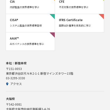
CIA
CFE
内部監査の世界標準を学ぶ
不正対策の世界標準を学ぶ
CISA®
IFRS Certificate
システム監査の世界標準習得
国際会計基準を体系的に学ぶ
AAIA™
AIガバナンスの世界標準を学ぶ
本社：新宿本校
〒151-0053
東京都渋谷区代々木2-1-1 新宿マインズタワー15階
03-3299-3330
アクセス
大阪校
〒542-0081
大阪府大阪市中央区南船場3-4-26