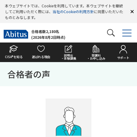
本ウェブサイトでは、Cookieを利用しています。本ウェブサイトを継続
してご利用いただく際には、
当社のCookieの利用方針
に同意いただいた
ものとみなします。
合格者数2,180名
(2026年8月2日時点)
説明会
受講料
CISA®を知る
選ばれる理由
サポート
・体験講義
・お申し込み
合格者の声