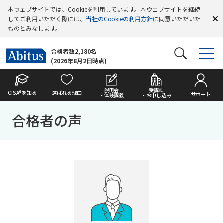
本ウェブサイトでは、Cookieを利用しています。本ウェブサイトを継続
してご利用いただく際には、
当社のCookieの利用方針
に同意いただいた
ものとみなします。
合格者数2,180名
(2026年8月2日時点)
説明会
受講料
CISA®を知る
選ばれる理由
サポート
・体験講義
・お申し込み
合格者の声