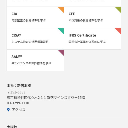
CIA
CFE
内部監査の世界標準を学ぶ
不正対策の世界標準を学ぶ
CISA®
IFRS Certificate
システム監査の世界標準習得
国際会計基準を体系的に学ぶ
AAIA™
AIガバナンスの世界標準を学ぶ
本社：新宿本校
〒151-0053
東京都渋谷区代々木2-1-1 新宿マインズタワー15階
03-3299-3330
アクセス
大阪校