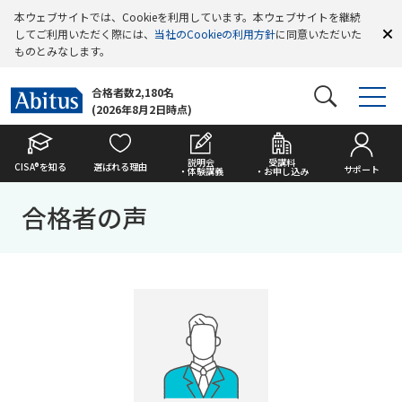
本ウェブサイトでは、Cookieを利用しています。本ウェブサイトを継続
してご利用いただく際には、
当社のCookieの利用方針
に同意いただいた
ものとみなします。
合格者数2,180名
(2026年8月2日時点)
説明会
受講料
CISA®を知る
選ばれる理由
サポート
・体験講義
・お申し込み
合格者の声