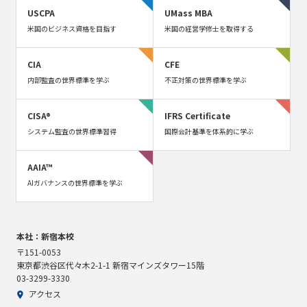
USCPA
UMass MBA
米国のビジネス資格を目指す
米国の経営学修士を取得する
CIA
CFE
内部監査の世界標準を学ぶ
不正対策の世界標準を学ぶ
CISA®
IFRS Certificate
システム監査の世界標準習得
国際会計基準を体系的に学ぶ
AAIA™
AIガバナンスの世界標準を学ぶ
本社：新宿本校
〒151-0053
東京都渋谷区代々木2-1-1 新宿マインズタワー15階
03-3299-3330
アクセス