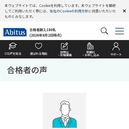
本ウェブサイトでは、Cookieを利用しています。本ウェブサイトを継続
してご利用いただく際には、
当社のCookieの利用方針
に同意いただいた
ものとみなします。
合格者数2,180名
(2026年8月2日時点)
説明会
受講料
CISA®を知る
選ばれる理由
サポート
・体験講義
・お申し込み
合格者の声