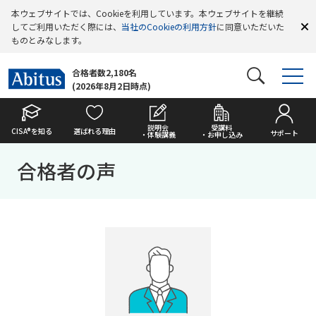
本ウェブサイトでは、Cookieを利用しています。本ウェブサイトを継続
してご利用いただく際には、
当社のCookieの利用方針
に同意いただいた
ものとみなします。
合格者数2,180名
(2026年8月2日時点)
説明会
受講料
CISA®を知る
選ばれる理由
サポート
・体験講義
・お申し込み
合格者の声