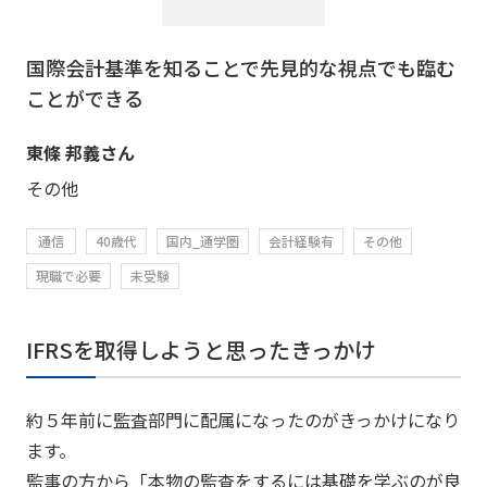
国際会計基準を知ることで先見的な視点でも臨む
ことができる
東條 邦義さん
その他
通信
40歳代
国内_通学圏
会計経験有
その他
現職で必要
未受験
IFRSを取得しようと思ったきっかけ
約５年前に監査部門に配属になったのがきっかけになり
ます。
監事の方から「本物の監査をするには基礎を学ぶのが良