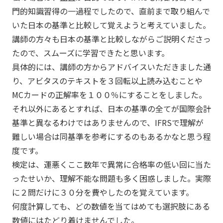
門的知識習得の一過程でしたので、直前まで取り組んで
いた日本の基準と比較して覚えようと考えていました。
講師の方々も日本の基準と比較しながらご説明くださっ
たので、スムーズに学習できたと思います。
具体的には、講師の方からアドバイスいただきました通
り、アビタスのテキストを３回転以上読み込むことや
MCカードの正解率を１００％にすることをしました。
それ以外にあるとすれば、日本の基準の全てが国際会計
基準と異なるわけではありませんので、IFRSで理解が
難しい場合は同基準を参考にするのもあるかなと思う程
度です。
検定は、運悪くここ数年で異常に合格率の低い回に当た
ったせいか、理解不能な問題も多く困惑しました。実際
に２問だけに３０分を費やしたのを覚えています。
何度計算しても、どの数値を当てはめても選択肢にある
数値にはたどり着けませんでした。