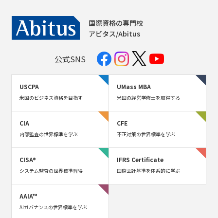
国際資格の専門校
アビタス/Abitus
公式SNS
USCPA
UMass MBA
米国のビジネス資格を目指す
米国の経営学修士を取得する
CIA
CFE
内部監査の世界標準を学ぶ
不正対策の世界標準を学ぶ
CISA®
IFRS Certificate
システム監査の世界標準習得
国際会計基準を体系的に学ぶ
AAIA™
AIガバナンスの世界標準を学ぶ