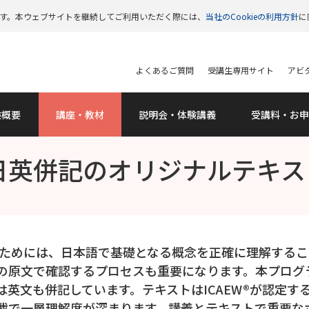
います。本ウェブサイトを継続してご利用いただく際には、
当社のCookieの利用方針
に
よくあるご質問
受講生専用サイト
アビタ
験概要
講座・教材
説明会
・体験講義
受講料
・お申
日英併記のオリジナルテキス
するためには、日本語で基礎となる概念を正確に理解する
の原文で確認するプロセスも重要になります。本プログ
英文も併記しています。テキストはICAEW®が認定する
載で一層理解度が深まります。講義とテキストで重要な