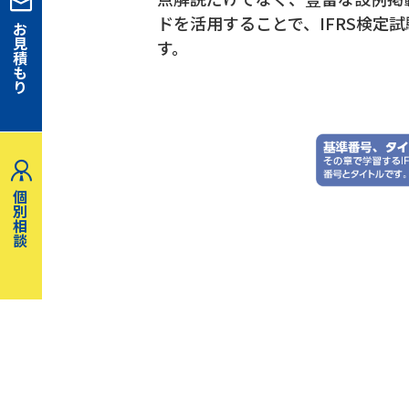
ドを活用することで、IFRS検
お
見
す。
積
も
り
個
別
相
談