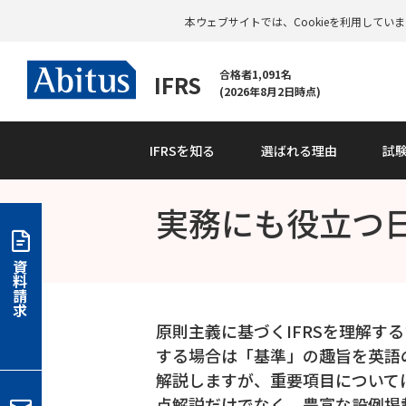
本ウェブサイトでは、Cookieを利用して
合格者1,091名
IFRS
(2026年8月2日時点)
IFRSを知る
選ばれる理由
試
実務にも役立つ
資
料
請
求
原則主義に基づくIFRSを理解
する場合は「基準」の趣旨を英語
解説しますが、重要項目については
点解説だけでなく、豊富な設例掲