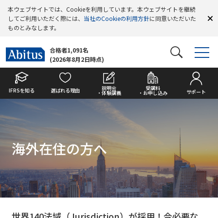
本ウェブサイトでは、Cookieを利用しています。本ウェブサイトを継続
してご利用いただく際には、
当社のCookieの利用方針
に同意いただいた
ものとみなします。
合格者1,091名
(2026年8月2日時点)
説明会
受講料
IFRSを知る
選ばれる理由
サポート
・体験講義
・お申し込み
海外在住の⽅へ
世界140法域（Jurisdiction）が採用！今必要な