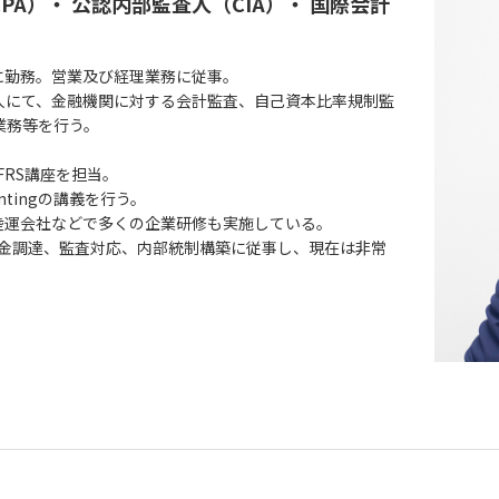
PA）・ 公認内部監査人（CIA）・ 国際会計
に勤務。営業及び経理業務に従事。
人にて、金融機関に対する会計監査、自己資本比率規制監
業務等を行う。
IFRS講座を担当。
ountingの講義を行う。
陸運会社などで多くの企業研修も実施している。
して資金調達、監査対応、内部統制構築に従事し、現在は非常