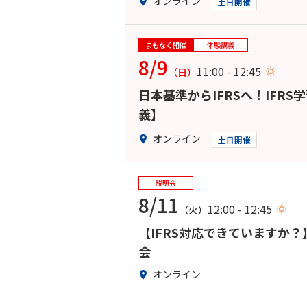
オンライン
土日開催
まもなく開催
体験講義
8/9
11:00 - 12:45
（日）
日本基準からIFRSへ！IF
義】
オンライン
土日開催
説明会
8/11
12:00 - 12:45
（火）
【IFRS対応できていますか
会
オンライン