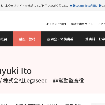
います。本ウェブサイトを継続してご利用いただく際には、
当社のCookieの利用方針
に
よくあるご質問
受講生専用サイト
アビタ
験概要
講座・教材
説明会
・体験講義
受講料
・お申
uki Ito
 株式会社Legaseed 非常勤監査役