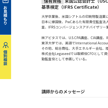
保有資格
米国公認会計士（USC
基準検定（IFRS Certificate）
お
見
積
大学卒業後、米国シアトルの印刷物製造業
も
日本に帰国後、PwCあらた有限責任監査法
り
査、IFRSコンバージェンスアドバイザリー
㈱アビタスでは、U.S.CPA講座、CIA講座、
東洋大学では、英語でInternational Acc
その他、総合商社、大手エネルギー会社、
個
株式会社Legaseedでは取締役CFOと
別
勤監査役として参画している。
相
談
講師からのメッセージ