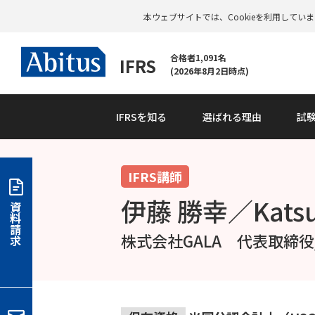
本ウェブサイトでは、Cookieを利用して
合格者1,091名
IFRS
(2026年8月2日時点)
IFRSを知る
選ばれる理由
試
IFRS講師
伊藤 勝幸／Katsuy
資
料
請
株式会社GALA 代表取締役/
求