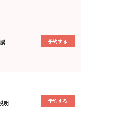
予約する
ン講
予約する
説明