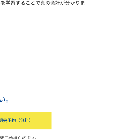
RSを学習することで真の会計が分かりま
い。
明会予約（無料）
非ご参加ください。