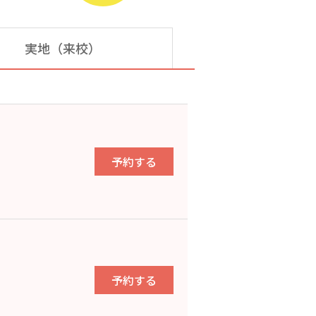
実地（来校）
予約する
予約する