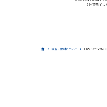
1分で完了し
講座・教材について
IFRS Certif