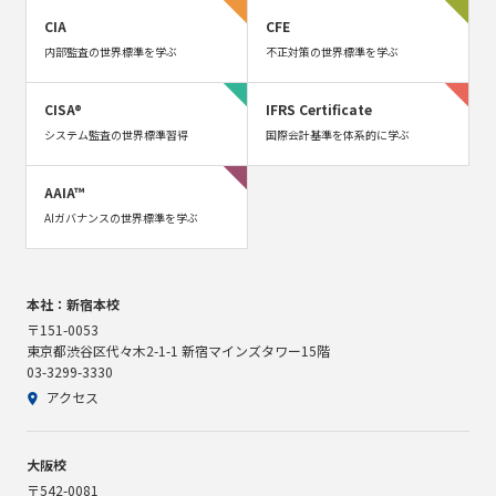
CIA
CFE
内部監査の世界標準を学ぶ
不正対策の世界標準を学ぶ
CISA®
IFRS Certificate
システム監査の世界標準習得
国際会計基準を体系的に学ぶ
AAIA™
AIガバナンスの世界標準を学ぶ
本社：新宿本校
〒151-0053
東京都渋谷区代々木2-1-1 新宿マインズタワー15階
03-3299-3330
アクセス
大阪校
〒542-0081