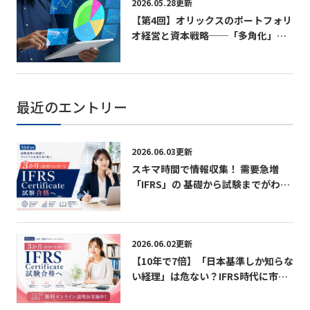
2026.05.28更新
【第4回】オリックスのポートフォリ
オ経営と資本戦略──「多角化」を
競争優位に変える経営設計──
最近のエントリー
2026.06.03更新
スキマ時間で情報収集！ 需要急増
「IFRS」の 基礎から試験までがわか
る無料パンフレット
2026.06.02更新
【10年で7倍】「日本基準しか知らな
い経理」は危ない？IFRS時代に市場
価値を急上昇させる最短ルート 無料
オンライン説明会実施中！