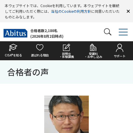
本ウェブサイトでは、Cookieを利用しています。本ウェブサイトを継続
してご利用いただく際には、
当社のCookieの利用方針
に同意いただいた
ものとみなします。
合格者数2,180名
(2026年8月2日時点)
説明会
受講料
CISA®を知る
選ばれる理由
サポート
・体験講義
・お申し込み
合格者の声