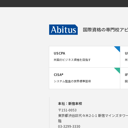
国際資格の専門校
アビ
USCPA
U
米国のビジネス資格を目指す
米
CISA®
I
システム監査の世界標準習得
国
本社：新宿本校
〒151-0053
東京都渋谷区代々木2-1-1 新宿マインズタワー
階
03-3299-3330