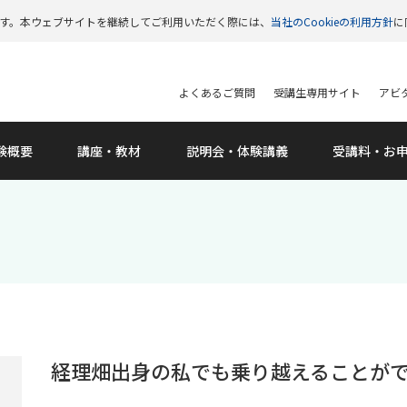
います。本ウェブサイトを継続してご利用いただく際には、
当社のCookieの利用方針
に
よくあるご質問
受講生専用サイト
アビタ
験概要
講座・教材
説明会
・体験講義
受講料
・お
経理畑出身の私でも乗り越えることが