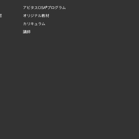
アビタスCISA®プログラム
認
オリジナル教材
カリキュラム
講師