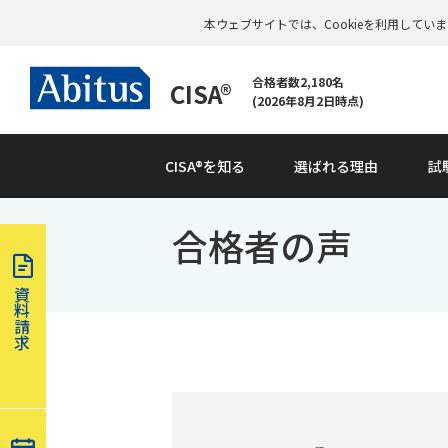
本ウェブサイトでは、Cookieを利用して
合格者数2,180名
CISA®
(2026年8月2日時点)
CISA®を知る
選ばれる理由
試
合格者の声
資
料
請
求