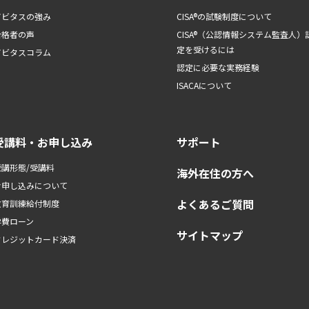
アビタスの強み
CISA®の試験制度について
合格者の声
CISA®（公認情報システム監査人）
定を受けるには
アビタスコラム
認定に必要な実務経験
ISACAについて
受講料・お申し込み
サポート
受講形態/受講料
海外在住の方へ
お申し込みについて
よくあるご質問
教育訓練給付制度
学費ローン
サイトマップ
クレジットカード決済