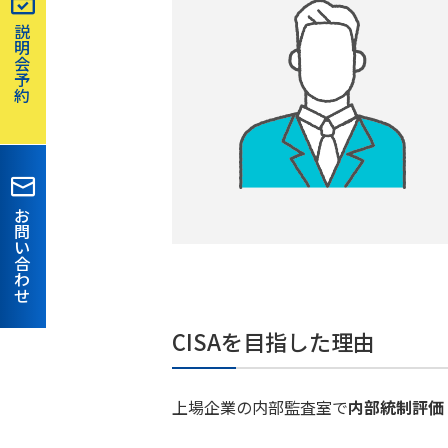
説
明
会
予
約
お
問
い
合
わ
せ
CISAを目指した理由
上場企業の内部監査室で
内部統制評価