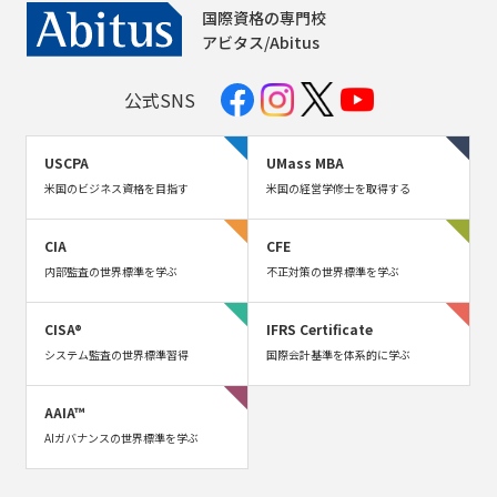
国際資格の専門校
アビタス/Abitus
公式SNS
USCPA
UMass MBA
米国のビジネス資格を目指す
米国の経営学修士を取得する
CIA
CFE
内部監査の世界標準を学ぶ
不正対策の世界標準を学ぶ
CISA®
IFRS Certificate
システム監査の世界標準習得
国際会計基準を体系的に学ぶ
AAIA™
AIガバナンスの世界標準を学ぶ