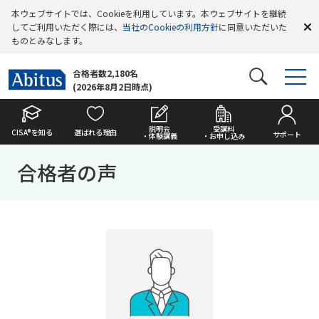
本ウェブサイトでは、Cookieを利用しています。本ウェブサイトを継続
してご利用いただく際には、
当社のCookieの利用方針
に同意いただいた
ものとみなします。
合格者数2,180名
(2026年8月2日時点)
説明会
受講料
CISA®を知る
選ばれる理由
サポート
・体験講義
・お申し込み
合格者の声