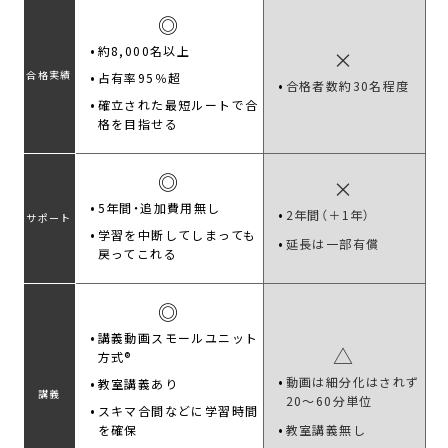
◎
約8,000名以上
×
合格実績
占有率95％超
合格者数約30名程度
確立された最短ルートで合
格を目指せる
◎
×
5年間・追加費用無し
2年間（＋1年）
サポート
学習を中断してしまっても
延長は一部有償
戻ってこれる
◎
講義動画スモールユニット
△
方式®
動画は細分化はされず
教室講義あり
講義
20～60分単位
スキマ合間などに学習時間
を確保
教室講義無し