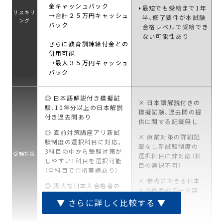
金キャッシュバック
最短でも受給まで1年
リスキリ
→合計２５万円キャッシュ
半、修了要件が本試験
ング
バック
合格レベルで受給でき
ない可能性あり
さらに教育訓練給付金との
併用可能
→最大３５万円キャッシュ
バック
◎ 日本語解説付き模擬試
× 日本語解説付きの
験、10年分以上の日本解説
模擬試験、過去問の提
付き過去問あり
供に関する記載無し
◎ 直前対策講座アリ新試
× 直前対策の詳細記
験制度の選択科目に対応。
載なし新試験制度の
3科目の中から受験対策が
受験対策
選択科目に非対応（科
しやすい1科目を選択可能
目の選択不可）
（全科目で合格実績あり）
× 参考にできる日本
◎ 膨大な日本人合格者の
人合格者のデータ無
データを基にした合格可
し
能性判定機能を実装