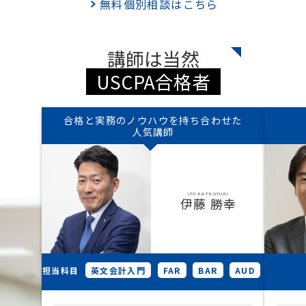
無料個別相談はこちら
講師は当然
USCPA合格者
合格と実務のノウハウを持ち合わせた
人気講師
ITO KATSUYUKI
伊藤 勝幸
担当科目
英文会計入門
FAR
BAR
AUD