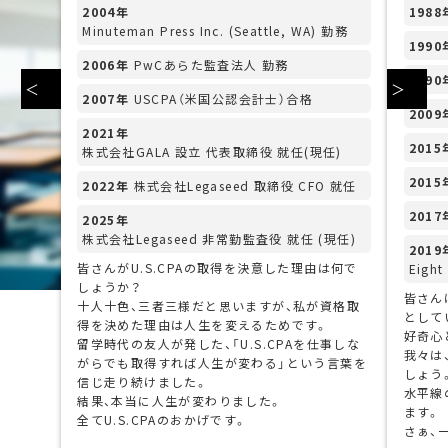
2004年
1988
Minuteman Press Inc. (Seattle, WA) 勤務
1990
2006年
PwCあらた監査法人 勤務
1990
＜
＞
2007年
USCPA（米国公認会計士）合格
2009
2021年
2015
株式会社GALA 設立 代表取締役 就任(現任)
2015
2022年
株式会社Legaseed 取締役 CFO 就任
2017
2025年
株式会社Legaseed 非常勤監査役 就任 (現任)
2019
皆さんがU.S.CPAの取得を決意した理由は何で
Eigh
しょうか？
皆さん
十人十色、三者三様だと思いますが、私が資格取
として
得を決めた理由は人生を変えるためです。
好奇心
留学時代の友人が発した、「U.S.CPAを仕事しな
我々は
がらでも取得すれば人生が変わる」という言葉を
しょう
信じ走り続けました。
水平線
結果、本当に人生が変わりました。
ます。
全てU.S.CPAのおかげです。
さぁ、