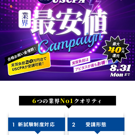
6
No1
つの業界
クオリティ
新試験制度対応
受講形態
1
2