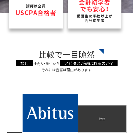
会計初学者
講師は全員
でも安心！
USCPA合格者
受講生の半数以上が
会計初学者
比較で一目瞭然
なぜ
アビタスが選ばれるのか？
社会人・学生から
それには豊富は理由があります
他校