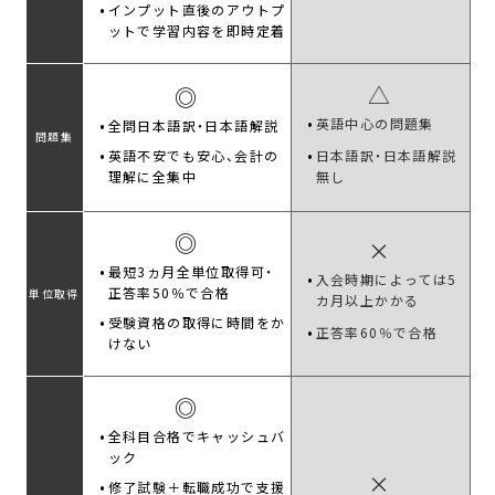
インプット直後のアウトプ
ットで学習内容を即時定着
△
◎
英語中心の問題集
全問日本語訳・日本語解説
問題集
英語不安でも安心、会計の
日本語訳・日本語解説
理解に全集中
無し
◎
×
最短3ヵ月全単位取得可・
入会時期によっては5
正答率50％で合格
単位取得
カ月以上かかる
受験資格の取得に時間をか
正答率60％で合格
けない
◎
全科目合格でキャッシュバ
ック
×
修了試験＋転職成功で支援