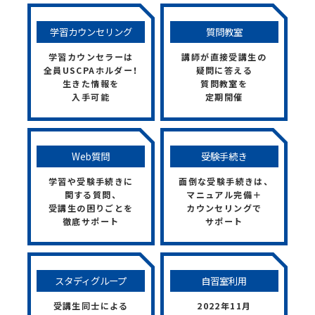
学習カウンセリング
質問教室
学習カウンセラーは
講師が直接受講生の
全員USCPAホルダー！
疑問に答える
生きた情報を
質問教室を
入手可能
定期開催
Web質問
受験手続き
学習や受験手続きに
面倒な受験手続きは、
関する質問、
マニュアル完備＋
受講生の困りごとを
カウンセリングで
徹底サポート
サポート
スタディグループ
自習室利用
受講生同士による
2022年11月