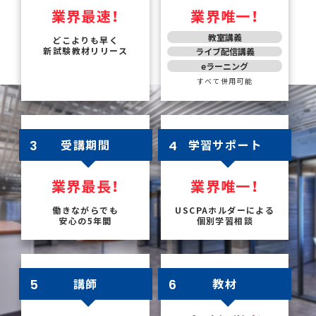
業界最速！
業界唯一！
教室講義
どこよりも早く
新試験教材リリース
ライブ
配信講義
eラーニング
すべて併用可能
受講期間
学習サポート
3
4
業界最長！
業界唯一！
働きながらでも
USCPAホルダーによる
安心の5年間
個別学習相談
講師
教材
5
6