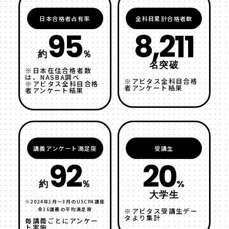
日本合格者占有率
全科目累計合格者数
95
8,211
約
％
名突破
※日本在住合格者数
は、NASBA調べ
※アビタス全科目合格
※アビタス全科目合格
者アンケート結果
者アンケート結果
講義アンケート満足度
受講生
92
20
約
％
%
大学生
※2024年1月～3月のUSCPA講座
全36講義の平均満足度
※アビタス受講生デー
タより集計
毎講義ごとにアンケー
ト実施