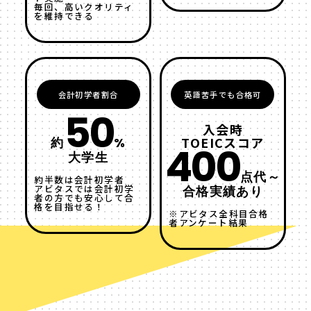
毎回、高いクオリティ
を維持できる
会計初学者割合
英語苦手でも合格可
50
入会時
TOEICスコア
約
%
400
大学生
点代～
約半数は会計初学者
アビタスでは会計初学
合格実績あり
者の方でも安心して合
格を目指せる！
※アビタス全科目合格
者アンケート結果