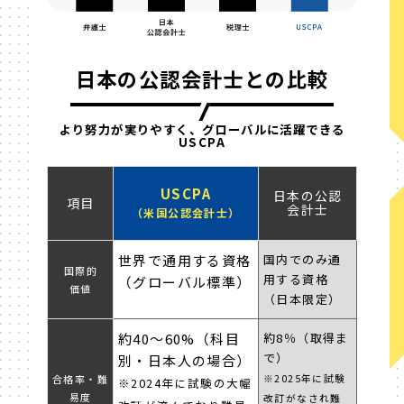
日本の公認会計士との比較
より努力が実りやすく、グローバルに活躍できる
USCPA
USCPA
日本の公認
項目
会計士
（米国公認会計士）
世界で通用する資格
国内でのみ通
国際的
用する資格
（グローバル標準）
価値
（日本限定）
約40～60%（科目
約8％（取得ま
で）
別・日本人の場合）
※2025年に試験
合格率・
難
※2024年に試験の大幅
易度
改訂がなされ難