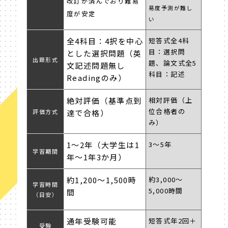
改訂が済んでおり難易
易度予測が難し
度が安定
い
全4科目：4択を中心
短答式全4科
目：選択問
とした選択問題（英
出題形式
題、論文式全5
文記述問題無し
科目：記述
Readingのみ）
絶対評価（基準点到
相対評価（上
位合格者の
評価方式
達で合格）
み）
1〜2年（大学生は1
3〜5年
学習期間
年～1年3か月）
約1,200〜1,500時
約3,000〜
学習時間
5,000時間
間
（目安）
通年受験可能
短答式年2回＋
受験