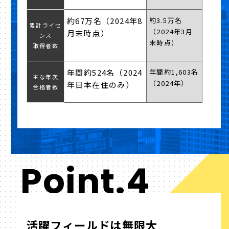
約67万名（2024年8
約3.5万名
累計ライセ
（2024年3月
月末時点）
ンス
末時点）
取得者数
年間約524名（2024
年間約1,603名
主な年次
（2024年）
年日本在住のみ）
合格者数
Point.4
活躍フィールドは無限大