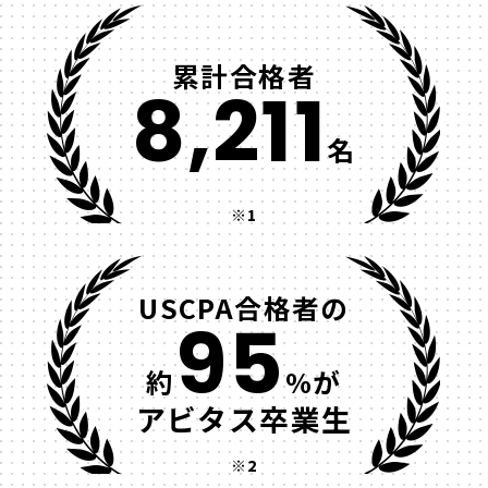
累計合格者
8,211
名
※1
USCPA合格者の
95
約
%が
アビタス卒業生
※2