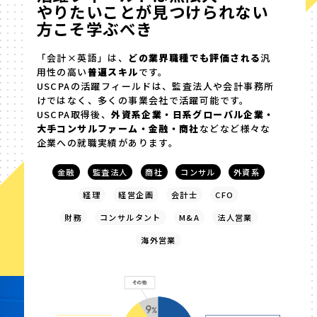
やりたいことが見つけられない
方こそ学ぶべき
「会計×英語」は、
どの業界職種でも評価される
汎
用性の高い
普遍スキル
です。
USCPAの活躍フィールドは、監査法人や会計事務所
けではなく、多くの事業会社で活躍可能です。
USCPA取得後、
外資系企業・日系グローバル企業・
大手コンサルファーム・金融・商社
などなど様々な
企業への就職実績があります。
金融
監査法人
商社
コンサル
外資系
経理
経営企画
会計士
CFO
財務
コンサルタント
M&A
法人営業
海外営業