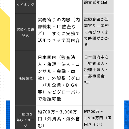
論文式年1回
タイミング
実務寄りの内容（内
試験範囲が知
識寄り＝実務
部統制・IT監査な
実務への
直
に結びつくま
ど）＝すぐに実務で
結度
で時間がかか
活用できる学習内容
る
日本国内（監査法
日本国内中心
（監査法人・
人・税理士法人・コ
税理士法人・
ンサル・金融・商
一部事業会
社）、外資系（グロ
活躍領域
社）
ーバル企業・BIG4
等）などグローバル
で活躍可能
約700万〜3,000万
約700万〜
一般的な
1,500万円（国
円（外資系・海外含
年収イメー
内メイン）
む）
ジ