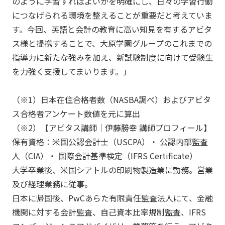
のように学習すればよいかを明確にし、日々の学習行動
につなげられる環境を整えることが重要だと考えていま
す。今回、英語と会計の教育に高い知見を有するアビタ
ス様と提携することで、大原学園グループのこれまでの
指導力に新たな強みを加え、新試験制度に向けて受験生
を力強く支援してまいります。」
（※1）日本在住合格者数（NASBA調べ）およびアビタ
ス合格者アンケート数値を元に算出
（※2）【アビタス講師｜伊藤勝幸 講師プロフィール】
保有資格：米国公認会計士（USCPA）・ 公認内部監査
人（CIA）・ 国際会計基準検定（IFRS Certificate）
大学卒業後、米国シアトルの印刷物製造業に勤務。営業
及び経理業務に従事。
日本に帰国後、PwCあらた有限責任監査法人にて、金融
機関に対する会計監査、自己資本比率規制監査、IFRS